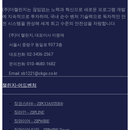
(주)더챌린지는 끊임없는 노력과 혁신으로 새로운 프로그램 개발
에 지속적으로 투자하며, 국내 순수 벤처 기술력으로 독자적인 안
전 시스템을 완성해 세계 최고 수준의 안전성을 자랑합니다.
(주)더 챌린지, 대표이사 이원재
서울시 중랑구 동일로 937 3층
대표전화: 02-3436-2567
문의전화: 010-4680-1682
Email: sb1221@ckgo.co.kr
챌린지-어드벤처
짚코스터® – ZIPCOASTER®
짚라인 – ZIPLINE
짚와이어 – ZIPWIRE
짚와이어 타워 – ZIPWIRE Tower