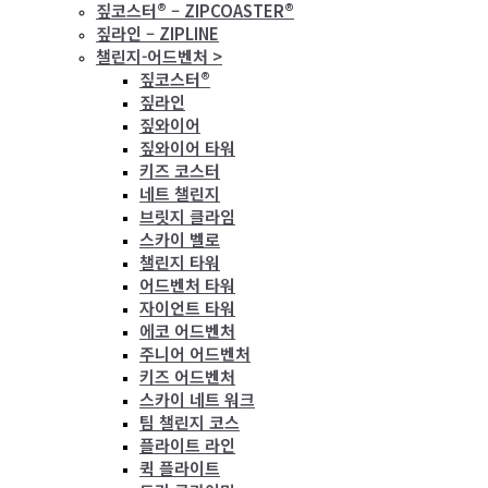
짚코스터® – ZIPCOASTER®
짚라인 – ZIPLINE
챌린지-어드벤처 >
짚코스터®
짚라인
짚와이어
짚와이어 타워
키즈 코스터
네트 챌린지
브릿지 클라임
스카이 벨로
챌린지 타워
어드벤처 타워
자이언트 타워
에코 어드벤처
주니어 어드벤처
키즈 어드벤처
스카이 네트 워크
팀 챌린지 코스
플라이트 라인
퀵 플라이트