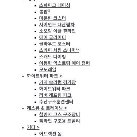
스파이크 레이싱
롤밥®
마운틴 코스터
자이언트 대관람차
소오링 이글 짚라인
에어 글라이더
클라우드 코스터
스카이 서핑 스나미™
스캐드 다이빙
이동형 익스트림 에어 점퍼
모노레일
화이트워터 파크 >
카약 슬라럼 경기장
화이트워터 파크
리버 래프팅 파크
수난구조훈련센터
레스큐 & 트레이닝 >
챌린지 코스 구조장비
짚라인 구조용 트롤리
기타 >
어트랙션 돔