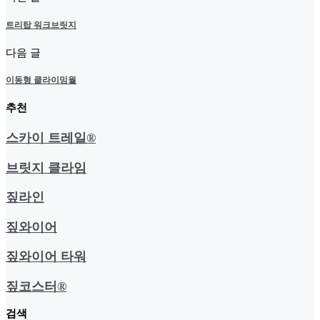
트리탑 워크브릿지
다음 글
이동형 클라이밍월
추천
스카이 트레일®
브릿지 클라임
짚라인
짚와이어
짚와이어 타워
짚코스터®
검색