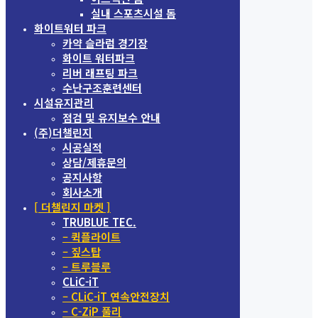
실내 스포츠시설 돔
화이트워터 파크
카약 슬라럼 경기장
화이트 워터파크
리버 래프팅 파크
수난구조훈련센터
시설유지관리
점검 및 유지보수 안내
(주)더챌린지
시공실적
상담/제휴문의
공지사항
회사소개
[ 더챌린지 마켓 ]
TRUBLUE TEC.
– 퀵플라이트
– 짚스탑
– 트루블루
CLiC-iT
– CLiC-iT 연속안전장치
– C-ZiP 풀리