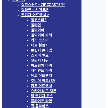
짚코스터® – ZIPCOASTER®
짚라인 – ZIPLINE
챌린지-어드벤처 >
짚코스터®
짚라인
짚와이어
짚와이어 타워
키즈 코스터
네트 챌린지
브릿지 클라임
스카이 벨로
챌린지 타워
어드벤처 타워
자이언트 타워
에코 어드벤처
주니어 어드벤처
키즈 어드벤처
스카이 네트 워크
팀 챌린지 코스
플라이트 라인
퀵 플라이트