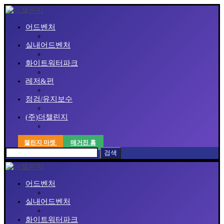
어드벤처
실내어드벤처
화이트워터파크
레저&펀
점검/유지보수
(주)더챌린지
챌린지 마켓
매거진 홈
검색
어드벤처
실내어드벤처
화이트워터파크