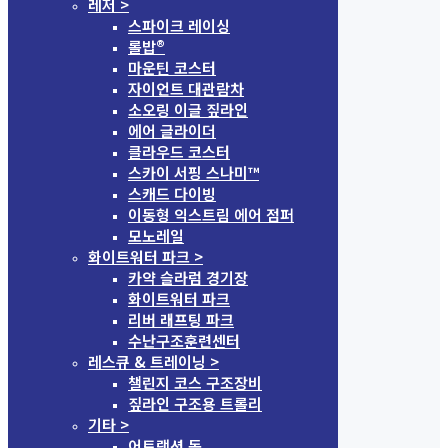
레저 >
스파이크 레이싱
롤밥®
마운틴 코스터
자이언트 대관람차
소오링 이글 짚라인
에어 글라이더
클라우드 코스터
스카이 서핑 스나미™
스캐드 다이빙
이동형 익스트림 에어 점퍼
모노레일
화이트워터 파크 >
카약 슬라럼 경기장
화이트워터 파크
리버 래프팅 파크
수난구조훈련센터
레스큐 & 트레이닝 >
챌린지 코스 구조장비
짚라인 구조용 트롤리
기타 >
어트랙션 돔