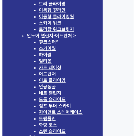
트리 클라이밍
이동형 짚라인
이동형 클라이밍월
스카이 워크
트리탑 워크브릿지
인도어 챌린지-어드벤처 >
짚코스터®
스카이월
하이월
멀티볼
카트 레이싱
어드벤처
아트 클라이밍
인공동굴
네트 챌린지
드롭 슬라이드
점프 투더 스카이
자이언트 스테어케이스
트램플린
화랑 코스
스텐 슬라이드