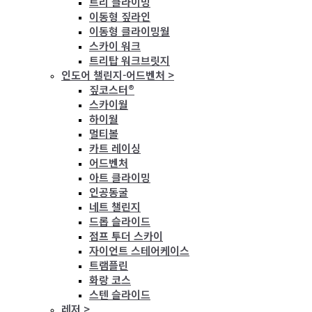
트리 클라이밍
이동형 짚라인
이동형 클라이밍월
스카이 워크
트리탑 워크브릿지
인도어 챌린지-어드벤처 >
짚코스터®
스카이월
하이월
멀티볼
카트 레이싱
어드벤처
아트 클라이밍
인공동굴
네트 챌린지
드롭 슬라이드
점프 투더 스카이
자이언트 스테어케이스
트램플린
화랑 코스
스텐 슬라이드
레저 >