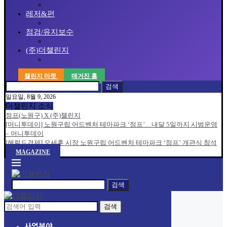
레저&펀
점검/유지보수
(주)더챌린지
챌린지 마켓
매거진 홈
검색
일요일, 8월 9, 2026
더챌린지 소식
점프(노원구) X (주)챌린지
[머니투데이] 노원구립 어드벤처 테마파크 ‘점프’…내달 5일까지 시범운영
– 머니투데이
[헤럴드경제] 오세훈 시장 노원구립 어드벤처 테마파크 ‘점프’ 개관식 참석
MAGAZINE
검색
검색
사업분야