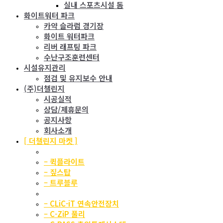
실내 스포츠시설 돔
화이트워터 파크
카약 슬라럼 경기장
화이트 워터파크
리버 래프팅 파크
수난구조훈련센터
시설유지관리
점검 및 유지보수 안내
(주)더챌린지
시공실적
상담/제휴문의
공지사항
회사소개
[ 더챌린지 마켓 ]
TRUBLUE TEC.
– 퀵플라이트
– 짚스탑
– 트루블루
CLiC-iT
– CLiC-iT 연속안전장치
– C-ZiP 풀리