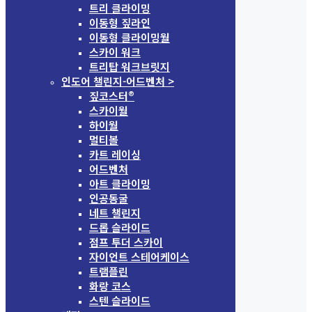
트리 클라이밍
이동형 짚라인
이동형 클라이밍월
스카이 워크
트리탑 워크브릿지
인도어 챌린지-어드벤처 >
짚코스터®
스카이월
하이월
멀티볼
카트 레이싱
어드벤처
아트 클라이밍
인공동굴
네트 챌린지
드롭 슬라이드
점프 투더 스카이
자이언트 스테어케이스
트램플린
화랑 코스
스텐 슬라이드