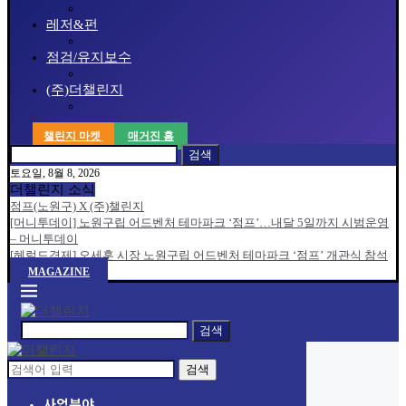
레저&펀
점검/유지보수
(주)더챌린지
챌린지 마켓
매거진 홈
검색
토요일, 8월 8, 2026
더챌린지 소식
점프(노원구) X (주)챌린지
[머니투데이] 노원구립 어드벤처 테마파크 ‘점프’…내달 5일까지 시범운영
– 머니투데이
[헤럴드경제] 오세훈 시장 노원구립 어드벤처 테마파크 ‘점프’ 개관식 참석
MAGAZINE
검색
검색
사업분야