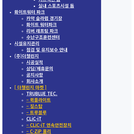
실내 스포츠시설 돔
화이트워터 파크
카약 슬라럼 경기장
화이트 워터파크
리버 래프팅 파크
수난구조훈련센터
시설유지관리
점검 및 유지보수 안내
(주)더챌린지
시공실적
상담/제휴문의
공지사항
회사소개
[ 더챌린지 마켓 ]
TRUBLUE TEC.
– 퀵플라이트
– 짚스탑
– 트루블루
CLiC-iT
– CLiC-iT 연속안전장치
– C-ZiP 풀리