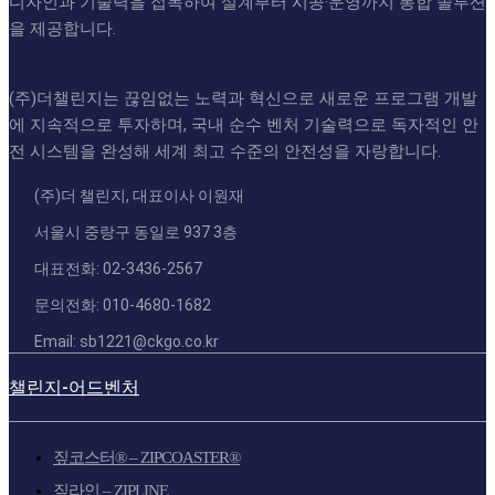
디자인과 기술력을 접목하여 설계부터 시공·운영까지 통합 솔루션
을 제공합니다.
(주)더챌린지는 끊임없는 노력과 혁신으로 새로운 프로그램 개발
에 지속적으로 투자하며, 국내 순수 벤처 기술력으로 독자적인 안
전 시스템을 완성해 세계 최고 수준의 안전성을 자랑합니다.
(주)더 챌린지, 대표이사 이원재
서울시 중랑구 동일로 937 3층
대표전화: 02-3436-2567
문의전화: 010-4680-1682
Email: sb1221@ckgo.co.kr
챌린지-어드벤처
짚코스터® – ZIPCOASTER®
짚라인 – ZIPLINE