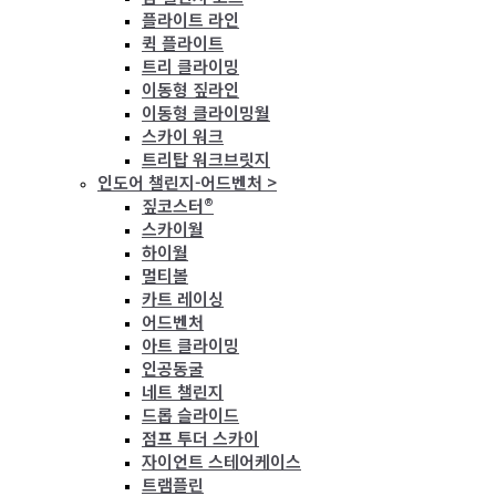
플라이트 라인
퀵 플라이트
트리 클라이밍
이동형 짚라인
이동형 클라이밍월
스카이 워크
트리탑 워크브릿지
인도어 챌린지-어드벤처 >
짚코스터®
스카이월
하이월
멀티볼
카트 레이싱
어드벤처
아트 클라이밍
인공동굴
네트 챌린지
드롭 슬라이드
점프 투더 스카이
자이언트 스테어케이스
트램플린