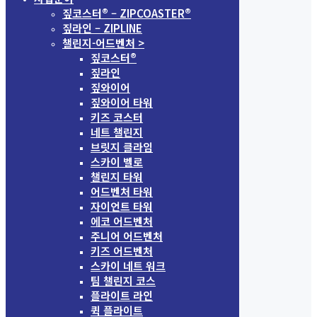
짚코스터® – ZIPCOASTER®
짚라인 – ZIPLINE
챌린지-어드벤처 >
짚코스터®
짚라인
짚와이어
짚와이어 타워
키즈 코스터
네트 챌린지
브릿지 클라임
스카이 벨로
챌린지 타워
어드벤처 타워
자이언트 타워
에코 어드벤처
주니어 어드벤처
키즈 어드벤처
스카이 네트 워크
팀 챌린지 코스
플라이트 라인
퀵 플라이트