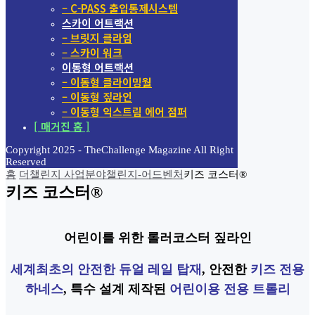
– C-PASS 출입통제시스템
스카이 어트랙션
– 브릿지 클라임
– 스카이 워크
이동형 어트랙션
– 이동형 클라이밍월
– 이동형 짚라인
– 이동형 익스트림 에어 점퍼
[ 매거진 홈 ]
Copyright 2025 - TheChallenge Magazine All Right
Reserved
홈
더챌린지 사업분야
챌린지-어드벤처
키즈 코스터®
키즈 코스터®
어린이를 위한 롤러코스터 짚라인
세계최초의 안전한 듀얼 레일 탑재
, 안전한
키즈 전용
하네스
, 특수 설계 제작된
어린이용 전용 트롤리