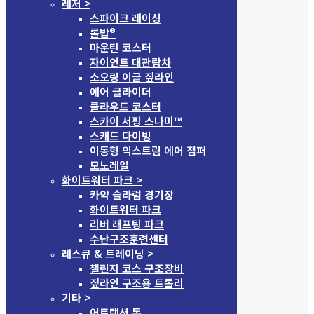
레저 >
스파이크 레이싱
롤밥®
마운틴 코스터
자이언트 대관람차
소오링 이글 짚라인
에어 글라이더
클라우드 코스터
스카이 서핑 스나미™
스캐드 다이빙
이동형 익스트림 에어 점퍼
모노레일
화이트워터 파크 >
카약 슬라럼 경기장
화이트워터 파크
리버 래프팅 파크
수난구조훈련센터
레스큐 & 트레이닝 >
챌린지 코스 구조장비
짚라인 구조용 트롤리
기타 >
어트랙션 돔