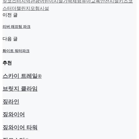
짚코스터
지역관광
어린이시설
가족체험
유아교육
안전시설
키즈코
스터
더챌린지
모험시설
이전 글
리버 래프팅 파크
다음 글
화이트 워터파크
추천
스카이 트레일®
브릿지 클라임
짚라인
짚와이어
짚와이어 타워