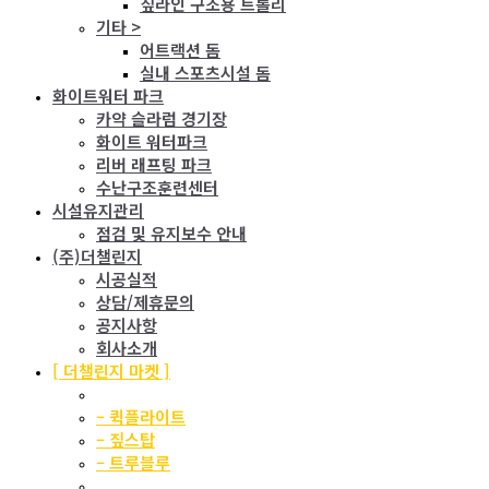
짚라인 구조용 트롤리
기타 >
어트랙션 돔
실내 스포츠시설 돔
화이트워터 파크
카약 슬라럼 경기장
화이트 워터파크
리버 래프팅 파크
수난구조훈련센터
시설유지관리
점검 및 유지보수 안내
(주)더챌린지
시공실적
상담/제휴문의
공지사항
회사소개
[ 더챌린지 마켓 ]
TRUBLUE TEC.
– 퀵플라이트
– 짚스탑
– 트루블루
CLiC-iT