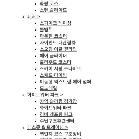
화랑 코스
스텐 슬라이드
레저 >
스파이크 레이싱
롤밥®
마운틴 코스터
자이언트 대관람차
소오링 이글 짚라인
에어 글라이더
클라우드 코스터
스카이 서핑 스나미™
스캐드 다이빙
이동형 익스트림 에어 점퍼
모노레일
화이트워터 파크 >
카약 슬라럼 경기장
화이트워터 파크
리버 래프팅 파크
수난구조훈련센터
레스큐 & 트레이닝 >
챌린지 코스 구조장비