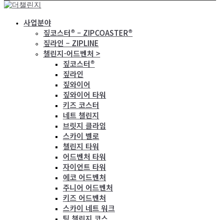
사업분야
짚코스터® – ZIPCOASTER®
짚라인 – ZIPLINE
챌린지-어드벤처 >
짚코스터®
짚라인
짚와이어
짚와이어 타워
키즈 코스터
네트 챌린지
브릿지 클라임
스카이 벨로
챌린지 타워
어드벤처 타워
자이언트 타워
에코 어드벤처
주니어 어드벤처
키즈 어드벤처
스카이 네트 워크
팀 챌린지 코스