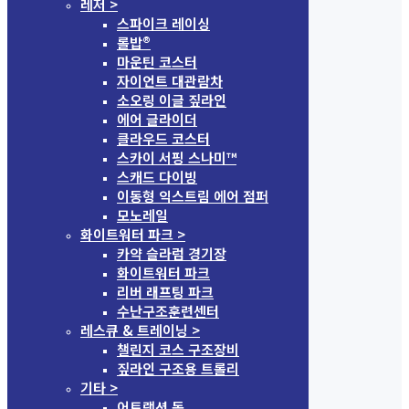
레저 >
스파이크 레이싱
롤밥®
마운틴 코스터
자이언트 대관람차
소오링 이글 짚라인
에어 글라이더
클라우드 코스터
스카이 서핑 스나미™
스캐드 다이빙
이동형 익스트림 에어 점퍼
모노레일
화이트워터 파크 >
카약 슬라럼 경기장
화이트워터 파크
리버 래프팅 파크
수난구조훈련센터
레스큐 & 트레이닝 >
챌린지 코스 구조장비
짚라인 구조용 트롤리
기타 >
어트랙션 돔