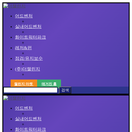
어드벤처
실내어드벤처
화이트워터파크
레저&펀
점검/유지보수
(주)더챌린지
챌린지 마켓
매거진 홈
검색
어드벤처
실내어드벤처
화이트워터파크