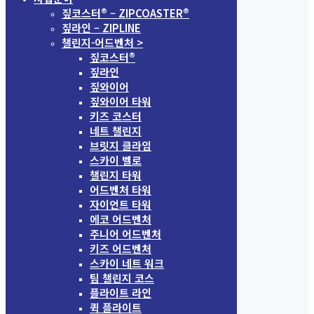
짚코스터® – ZIPCOASTER®
짚라인 – ZIPLINE
챌린지-어드벤처 >
짚코스터®
짚라인
짚와이어
짚와이어 타워
키즈 코스터
네트 챌린지
브릿지 클라임
스카이 벨로
챌린지 타워
어드벤처 타워
자이언트 타워
에코 어드벤처
주니어 어드벤처
키즈 어드벤처
스카이 네트 워크
팀 챌린지 코스
플라이트 라인
퀵 플라이트