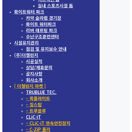
실내 스포츠시설 돔
화이트워터 파크
카약 슬라럼 경기장
화이트 워터파크
리버 래프팅 파크
수난구조훈련센터
시설유지관리
점검 및 유지보수 안내
(주)더챌린지
시공실적
상담/제휴문의
공지사항
회사소개
[ 더챌린지 마켓 ]
TRUBLUE TEC.
– 퀵플라이트
– 짚스탑
– 트루블루
CLiC-iT
– CLiC-iT 연속안전장치
– C-ZiP 풀리