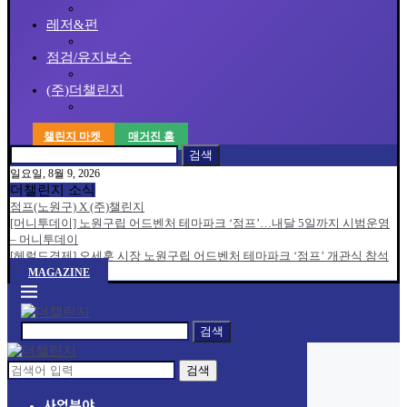
레저&펀
점검/유지보수
(주)더챌린지
챌린지 마켓
매거진 홈
검색
일요일, 8월 9, 2026
더챌린지 소식
점프(노원구) X (주)챌린지
[머니투데이] 노원구립 어드벤처 테마파크 ‘점프’…내달 5일까지 시범운영
– 머니투데이
[헤럴드경제] 오세훈 시장 노원구립 어드벤처 테마파크 ‘점프’ 개관식 참석
MAGAZINE
검색
검색
사업분야