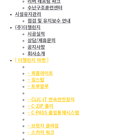
리버 래프팅 파크
수난구조훈련센터
시설유지관리
점검 및 유지보수 안내
(주)더챌린지
시공실적
상담/제휴문의
공지사항
회사소개
[ 더챌린지 마켓 ]
TRUBLUE TEC.
– 퀵플라이트
– 짚스탑
– 트루블루
CLiC-iT
– CLiC-iT 연속안전장치
– C-ZiP 풀리
– C-PASS 출입통제시스템
스카이 어트랙션
– 브릿지 클라임
– 스카이 워크
이동형 어트랙션