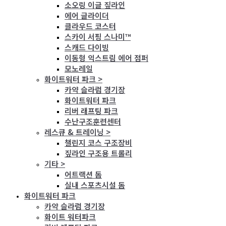
소오링 이글 짚라인
에어 글라이더
클라우드 코스터
스카이 서핑 스나미™
스캐드 다이빙
이동형 익스트림 에어 점퍼
모노레일
화이트워터 파크 >
카약 슬라럼 경기장
화이트워터 파크
리버 래프팅 파크
수난구조훈련센터
레스큐 & 트레이닝 >
챌린지 코스 구조장비
짚라인 구조용 트롤리
기타 >
어트랙션 돔
실내 스포츠시설 돔
화이트워터 파크
카약 슬라럼 경기장
화이트 워터파크