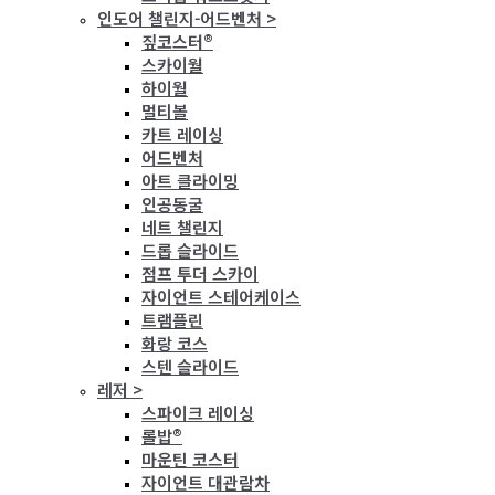
인도어 챌린지-어드벤처 >
짚코스터®
스카이월
하이월
멀티볼
카트 레이싱
어드벤처
아트 클라이밍
인공동굴
네트 챌린지
드롭 슬라이드
점프 투더 스카이
자이언트 스테어케이스
트램플린
화랑 코스
스텐 슬라이드
레저 >
스파이크 레이싱
롤밥®
마운틴 코스터
자이언트 대관람차