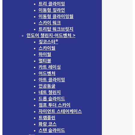
트리 클라이밍
이동형 짚라인
이동형 클라이밍월
스카이 워크
트리탑 워크브릿지
인도어 챌린지-어드벤처 >
짚코스터®
스카이월
하이월
멀티볼
카트 레이싱
어드벤처
아트 클라이밍
인공동굴
네트 챌린지
드롭 슬라이드
점프 투더 스카이
자이언트 스테어케이스
트램플린
화랑 코스
스텐 슬라이드