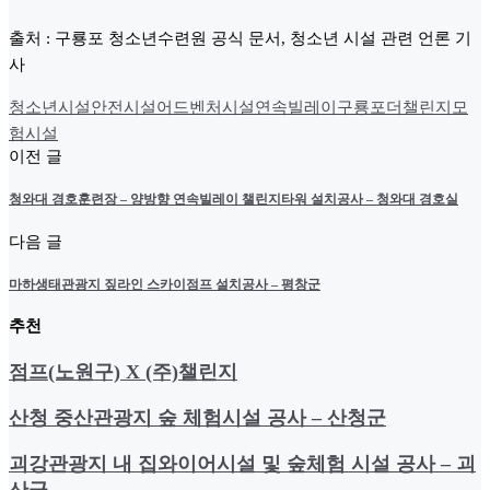
출처 : 구룡포 청소년수련원 공식 문서, 청소년 시설 관련 언론 기
사
청소년시설
안전시설
어드벤처시설
연속빌레이
구룡포
더챌린지
모
험시설
이전 글
청와대 경호훈련장 – 양방향 연속빌레이 챌린지타워 설치공사 – 청와대 경호실
다음 글
마하생태관광지 짚라인 스카이점프 설치공사 – 평창군
추천
점프(노원구) X (주)챌린지
산청 중산관광지 숲 체험시설 공사 – 산청군
괴강관광지 내 집와이어시설 및 숲체험 시설 공사 – 괴
산군